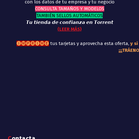
con los datos de tu empresa y tu negocio
CONSULTA TAMAÑOS Y MODELOS
TAMBIÉN SELLOS AUTOMÁTICOS
𝙏𝙪 𝙩𝙞𝙚𝙣𝙙𝙖 𝙙𝙚 𝙘𝙤𝙣𝙛𝙞𝙖𝙣𝙯𝙖 𝙚𝙣 𝙏𝙤𝙧𝙧𝙚𝙣𝙩
(LEER MÁS)
🅘🅜🅟🅡🅘🅜🅔
tus tarjetas y aprovecha esta oferta,
y si
¡¡¡TRÁEN
Contacta