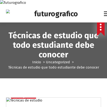
S
a
l
t
a
r
Técnicas de estudio que
a
l
todo estudiante debe
c
o
conocer
n
t
Inicio
>
Uncategorized
>
e
Técnicas de estudio que todo estudiante debe conocer
n
i
d
o
Uncategorized