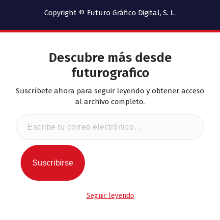
Copyright © Futuro Gráfico Digital, S. L.
Descubre más desde
futurografico
Suscríbete ahora para seguir leyendo y obtener acceso
al archivo completo.
E
s
c
r
i
Suscribirse
b
e
t
Seguir leyendo
u
c