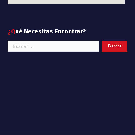
divi discount
google maps code
¿Qué Necesitas Encontrar?
Buscar: