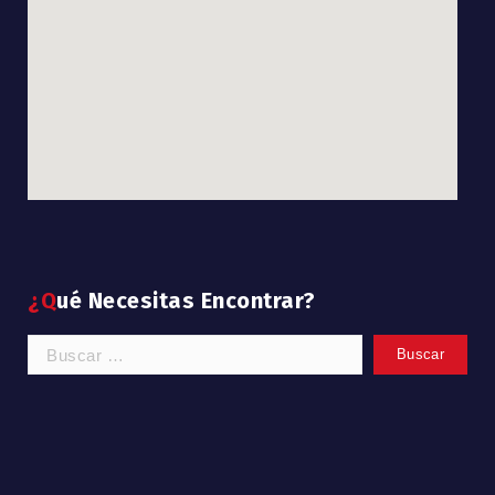
divi discount
google maps code
¿Qué Necesitas Encontrar?
Buscar: