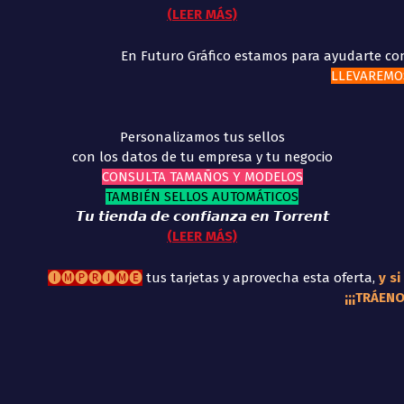
(LEER MÁS)
En Futuro Gráfico estamos para ayudarte con
LLEVAREMOS
Personalizamos tus sellos
con los datos de tu empresa y tu negocio
CONSULTA TAMAÑOS Y MODELOS
TAMBIÉN SELLOS AUTOMÁTICOS
𝙏𝙪 𝙩𝙞𝙚𝙣𝙙𝙖 𝙙𝙚 𝙘𝙤𝙣𝙛𝙞𝙖𝙣𝙯𝙖 𝙚𝙣 𝙏𝙤𝙧𝙧𝙚𝙣𝙩
(LEER MÁS)
🅘🅜🅟🅡🅘🅜🅔
tus tarjetas y aprovecha esta oferta,
y si
¡¡¡TRÁEN