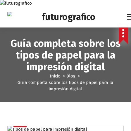
S
a
l
t
a
r
Guía completa sobre los
a
l
tipos de papel para la
c
o
impresión digital
n
t
Inicio
>
Blog
>
e
Guía completa sobre los tipos de papel para la
n
impresión digital
i
d
o
Blog