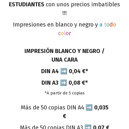
ESTUDIANTES
con unos precios imbatibles
!!!
Impresiones en blanco y negro y
a
t
o
d
o
c
o
l
o
r
IMPRESIÓN BLANCO Y NEGRO /
UNA CARA
DIN A4 ➡ 0,04 €*
DIN A3 ➡ 0,08 €*
*A partir de 5 copias
Más de 50 copias DIN A4 ➡
0,035
€
Más de 50 copias DIN A3 ➡
0,07 €