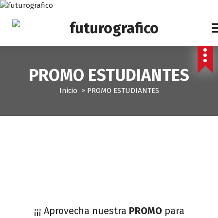
S
a
l
t
a
r
a
PROMO ESTUDIANTES
l
c
Inicio
>
PROMO ESTUDIANTES
o
n
t
e
n
i
d
o
¡¡¡ Aprovecha nuestra
PROMO
para