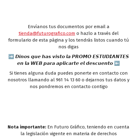
Envíanos tus documentos por email a
tienda@futurografico.com
o hazlo a través del
formulario de esta página y los tendrás listos cuando tú
nos digas
➡ 𝘿𝙞𝙣𝙤𝙨 𝙦𝙪𝙚 𝙝𝙖𝙨 𝙫𝙞𝙨𝙩𝙤 𝙡𝙖 𝙋𝙍𝙊𝙈𝙊 𝙀𝙎𝙏𝙐𝘿𝙄𝘼𝙉𝙏𝙀𝙎
𝙚𝙣 𝙡𝙖 𝙒𝙀𝘽 𝙥𝙖𝙧𝙖 𝙖𝙥𝙡𝙞𝙘𝙖𝙧𝙩𝙚 𝙚𝙡 𝙙𝙚𝙨𝙘𝙪𝙚𝙣𝙩𝙤 ⬅
Si tienes alguna duda puedes ponerte en contacto con
nosotros llamando al 961 14 13 60 o dejarnos tus datos y
nos pondremos en contacto contigo
Nota importante:
En Futuro Gráfico, teniendo en cuenta
la legislación vigente en materia de derechos