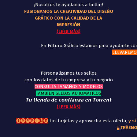
¡Nosotros te ayudamos a brillar!
FUSIONAMOS LA CREATIVIDAD DEL DISEÑO
GRÁFICO CON LA CALIDAD DE LA
IMPRESIÓN
(LEER MÁS)
En Futuro Gráfico estamos para ayudarte con
LLEVAREMOS
Personalizamos tus sellos
con los datos de tu empresa y tu negocio
CONSULTA TAMAÑOS Y MODELOS
TAMBIÉN SELLOS AUTOMÁTICOS
𝙏𝙪 𝙩𝙞𝙚𝙣𝙙𝙖 𝙙𝙚 𝙘𝙤𝙣𝙛𝙞𝙖𝙣𝙯𝙖 𝙚𝙣 𝙏𝙤𝙧𝙧𝙚𝙣𝙩
(LEER MÁS)
🅘🅜🅟🅡🅘🅜🅔
tus tarjetas y aprovecha esta oferta,
y si
¡¡¡TRÁEN