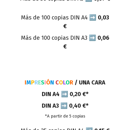
Más de 100 copias DIN A4 ➡
0,03
€
Más de 100 copias DIN A3 ➡
0,06
€
I
M
P
R
E
S
I
Ó
N
C
O
L
O
R
/ UNA CARA
DIN A4
➡
0,20 €*
DIN A3
➡
0,40 €*
*A partir de 5 copias