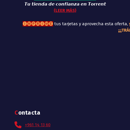
𝙏𝙪 𝙩𝙞𝙚𝙣𝙙𝙖 𝙙𝙚 𝙘𝙤𝙣𝙛𝙞𝙖𝙣𝙯𝙖 𝙚𝙣 𝙏𝙤𝙧𝙧𝙚𝙣𝙩
(LEER MÁS)
🅘🅜🅟🅡🅘🅜🅔
tus tarjetas y aprovecha esta oferta,
y
¡¡¡TR
Contacta
+961 14 13 60