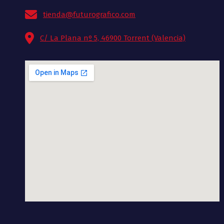
tienda@futurografico.com
C/ La Plana nº 5, 46900 Torrent (Valencia)
divi discount
google maps code