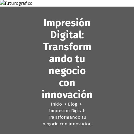
S
a
l
Impresión
t
a
Digital:
r
a
Transform
l
ando tu
c
o
negocio
n
t
con
e
n
innovación
i
d
Inicio
>
Blog
>
o
Impresión Digital:
Transformando tu
negocio con innovación