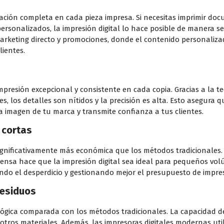
zación completa en cada pieza impresa. Si necesitas imprimir do
ersonalizados, la impresión digital lo hace posible de manera sen
rketing directo y promociones, donde el contenido personaliza
lientes.
impresión excepcional y consistente en cada copia. Gracias a la 
tes, los detalles son nítidos y la precisión es alta. Esto asegura
la imagen de tu marca y transmite confianza a tus clientes.
 cortas
s significativamente más económica que los métodos tradicionales
prensa hace que la impresión digital sea ideal para pequeños vo
endo el desperdicio y gestionando mejor el presupuesto de impre
residuos
ológica comparada con los métodos tradicionales. La capacidad 
 otros materiales. Además, las impresoras digitales modernas util