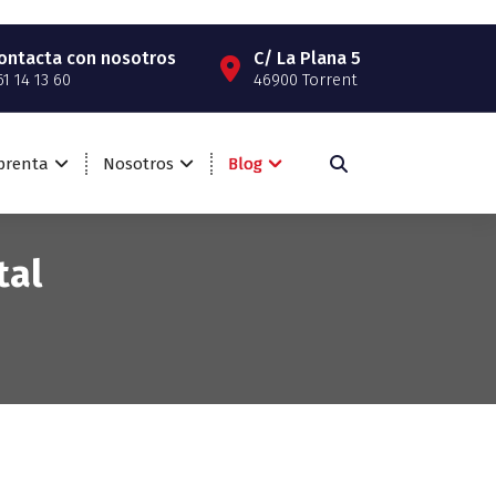
ontacta con nosotros
C/ La Plana 5
61 14 13 60
46900 Torrent
mprenta
Nosotros
Blog
tal