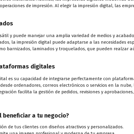
peraciones de impresión. Al elegir la impresión digital, las em
bados
sátil y puede manejar una amplia variedad de medios y acabados
clados, la impresión digital puede adaptarse a las necesidades e
mo barnizados, laminados y troquelados, que pueden realzar aú
lataformas digitales
igital es su capacidad de integrarse perfectamente con plataformas
esde ordenadores, correos electrónicos o servicios en la nube, l
tegración facilita la gestión de pedidos, revisiones y aprobacion
 beneficiar a tu negocio?
ón de tus clientes con diseños atractivos y personalizados.
ite una imagen profesional y moderna de tu empresa.